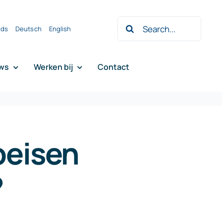
Zoeken
nds
Deutsch
English
naar:
ws
Werken bij
Contact
peisen
?