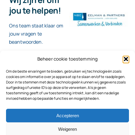
jou te helpen!
Ons team staat klaar om
jouw vragen te
beantwoorden.
Beheer cookie toestemming
Contact
Om de beste ervaringen te bieden, gebruiken wij technologieën zoals
cookies om informatie over je apparaat op te slaan en/of te raadplegen.
Door in te stemmen met deze technologieën kunnen wij gegevens zoals
surfgedrag of unieke ID's op deze site verwerken. Als je geen
toestemming geeft of uw toestemming intrekt, kan dit een nadelige
© 2026
NBC Eelman & Partners |
KvK: 78187591
invloed hebben op bepaalde functies en mogelijkheden.
Algemene voorwaarden
|
Disclaimer | Copyright |
Privacyvoorwaarden
|
Klachtenprocedure |
Klokkenluidersregeling |
Accepteren
Weigeren