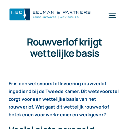
Ga
naar
Togg
inhoud
Navi
Rouwverlof krijgt
Wat doen wij
wettelijke basis
Wie zijn wij
Mijn NBC Eelman & Partners
Er is een wetsvoorstel Invoering rouwverlof
ingediend bij de Tweede Kamer. Dit wetsvoorstel
zorgt voor een wettelijke basis van het
Nieuws
rouwverlof. Wat gaat dit wettelijk rouwverlof
betekenen voor werknemer en werkgever?
Werken bij