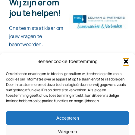
Wij zijn er om
jou te helpen!
Ons team staat klaar om
jouw vragen te
beantwoorden.
Beheer cookie toestemming
Contact
Om de beste ervaringen te bieden, gebruiken wij technologieën zoals
cookies om informatie over je apparaat op te slaan en/of te raadplegen.
Door in te stemmen met deze technologieën kunnen wij gegevens zoals
surfgedrag of unieke ID's op deze site verwerken. Als je geen
toestemming geeft of uw toestemming intrekt, kan dit een nadelige
© 2026
NBC Eelman & Partners |
KvK: 78187591
invloed hebben op bepaalde functies en mogelijkheden.
Algemene voorwaarden
|
Disclaimer | Copyright |
Privacyvoorwaarden
|
Klachtenprocedure |
Klokkenluidersregeling |
Accepteren
Weigeren