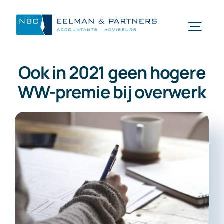
Ga
naar
Togg
inhoud
Navi
Ook in 2021 geen hogere
Wat doen wij
WW-premie bij overwerk
Wie zijn wij
Mijn NBC Eelman & Partners
Nieuws
Werken bij