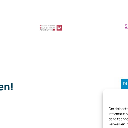
pen!
.
Om de beste
informatie o
deze techno
verwerken. 