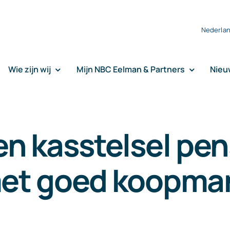
Nederla
Wie zijn wij
Mijn NBC Eelman & Partners
Nieu
n kasstelsel pe
 met goed koopm