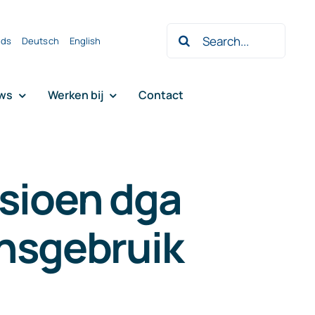
Zoeken
nds
Deutsch
English
naar:
ws
Werken bij
Contact
nsioen dga
ansgebruik