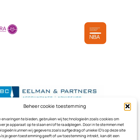
Beheer cookie toestemming
 ervaringen te bieden, gebruiken wij technologieën zoals cookies om
ver je apparaat op te slaan en/of te raadplegen. Door in te stemmen met
logieën kunnen wij gegevens zoals surfgedrag of unieke ID's op deze site
Als je geen toestemming geeft of uw toestemming intrekt, kan dit een