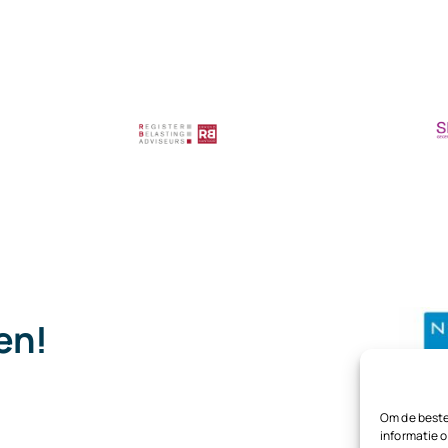
pen!
.
Om de beste
informatie o