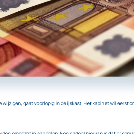
wijzigen, gaat voorlopig in de ijskast. Het kabinet wil eerst o
orden omgezet in aandelen. Een nadeel hiervan is dat er som