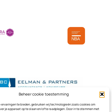
Beheer cookie toestemming
 ervaringen te bieden, gebruiken wij technologieën zoals cookies om
ver je apparaat op te slaan en/of te raadplegen. Door in te stemmen met