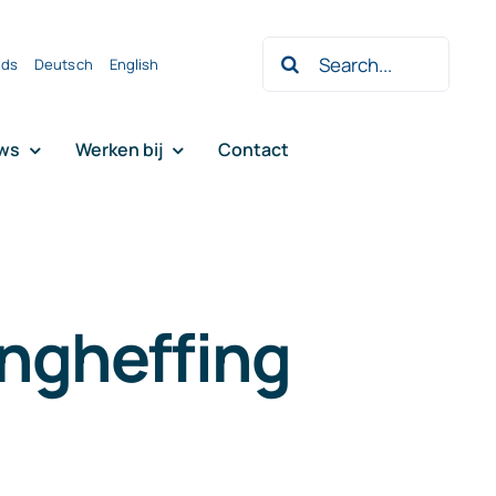
Zoeken
nds
Deutsch
English
naar:
ws
Werken bij
Contact
ingheffing