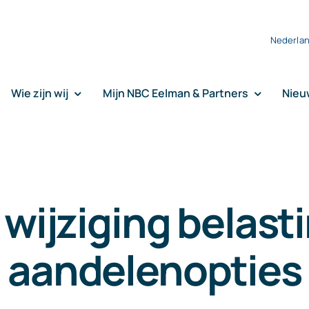
Nederla
Wie zijn wij
Mijn NBC Eelman & Partners
Nieu
wijziging belast
aandelenopties