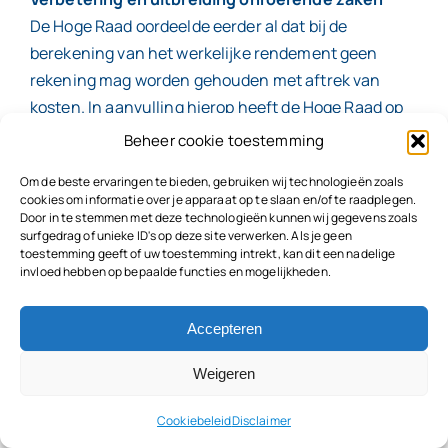
De Hoge Raad oordeelde eerder al dat bij de
berekening van het werkelijke rendement geen
rekening mag worden gehouden met aftrek van
kosten. In aanvulling hierop heeft de Hoge Raad op
20 december 2024 echter aangegeven dat een
Beheer cookie toestemming
waardevermeerdering van een onroerende zaak die
Om de beste ervaringen te bieden, gebruiken wij technologieën zoals
voortvloeit uit kosten die leiden tot verbetering of
cookies om informatie over je apparaat op te slaan en/of te raadplegen.
uitbreiding van de onroerende zaak, niet tot het
Door in te stemmen met deze technologieën kunnen wij gegevens zoals
surfgedrag of unieke ID's op deze site verwerken. Als je geen
werkelijke rendement behoort.
toestemming geeft of uw toestemming intrekt, kan dit een nadelige
invloed hebben op bepaalde functies en mogelijkheden.
Let op!
De wijze waarop een en ander wordt vastgesteld, is
Accepteren
niet eenvoudig. Of er sprake is van verbetering of
uitbreiding van een onroerende zaak of van
Weigeren
onderhoud moet worden vastgesteld aan de hand
Cookiebeleid
Disclaimer
van eerdere rechtspraak van de Hoge Raad. Verder