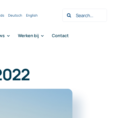
Zoeken
nds
Deutsch
English
naar:
ws
Werken bij
Contact
 2022