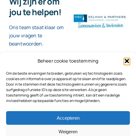
Wij zijn er om
jou te helpen!
Ons team staat klaar om
jouw vragen te
beantwoorden.
Beheer cookie toestemming
Contact
Om de beste ervaringen te bieden, gebruiken wij technologieën zoals
cookies om informatie over je apparaat op te slaan en/of te raadplegen.
Door in te stemmen met deze technologieën kunnen wij gegevens zoals
surfgedrag of unieke ID's op deze site verwerken. Als je geen
toestemming geeft of uw toestemming intrekt, kan dit een nadelige
© 2026
NBC Eelman & Partners |
KvK: 78187591
invloed hebben op bepaalde functies en mogelijkheden.
Algemene voorwaarden
|
Disclaimer | Copyright |
Privacyvoorwaarden
|
Klachtenprocedure |
Klokkenluidersregeling |
Accepteren
Weigeren