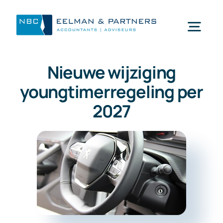
Ga
naar
Togg
inhoud
Navi
Nieuwe wijziging
Wat doen wij
youngtimerregeling per
2027
Wie zijn wij
Mijn NBC Eelman & Partners
Nieuws
Werken bij