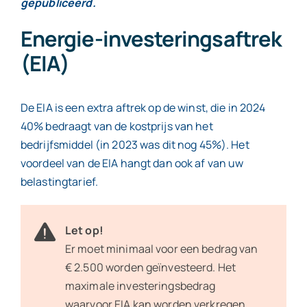
gepubliceerd.
Energie-investeringsaftrek
Contact
(EIA)
De EIA is een extra aftrek op de winst, die in 2024
40% bedraagt van de kostprijs van het
bedrijfsmiddel (in 2023 was dit nog 45%). Het
voordeel van de EIA hangt dan ook af van uw
belastingtarief.
Let op!
Er moet minimaal voor een bedrag van
€ 2.500 worden geïnvesteerd. Het
maximale investeringsbedrag
waarvoor EIA kan worden verkregen