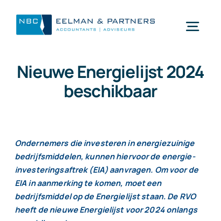
Ga
naar
Togg
inhoud
Navi
Nieuwe Energielijst 2024
Wat doen wij
beschikbaar
Wie zijn wij
Mijn NBC Eelman & Partners
Ondernemers die investeren in energiezuinige
bedrijfsmiddelen, kunnen hiervoor de energie-
investeringsaftrek (EIA) aanvragen. Om voor de
Nieuws
EIA in aanmerking te komen, moet een
bedrijfsmiddel op de Energielijst staan. De RVO
heeft de nieuwe Energielijst voor 2024 onlangs
Werken bij