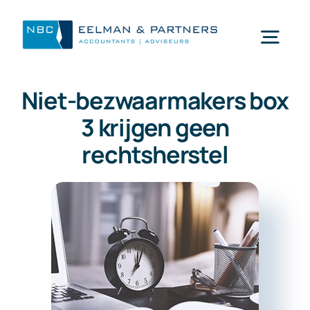
Ga
naar
Togg
inhoud
Navi
Niet-bezwaarmakers box
Wat doen wij
3 krijgen geen
rechtsherstel
Wie zijn wij
Mijn NBC Eelman & Partners
Nieuws
Werken bij