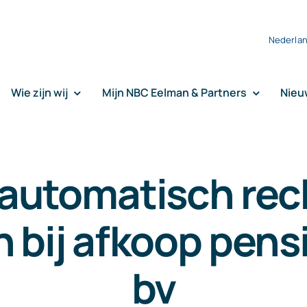
Nederla
Wie zijn wij
Mijn NBC Eelman & Partners
Nieu
 automatisch rec
en bij afkoop pen
bv