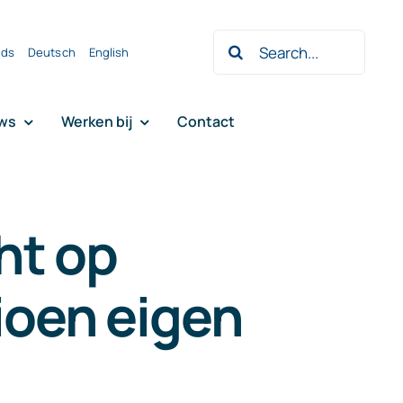
Zoeken
nds
Deutsch
English
naar:
ws
Werken bij
Contact
ht op
sioen eigen