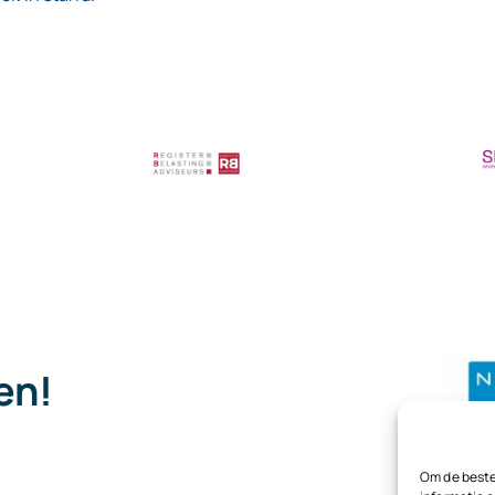
pen!
.
Om de beste