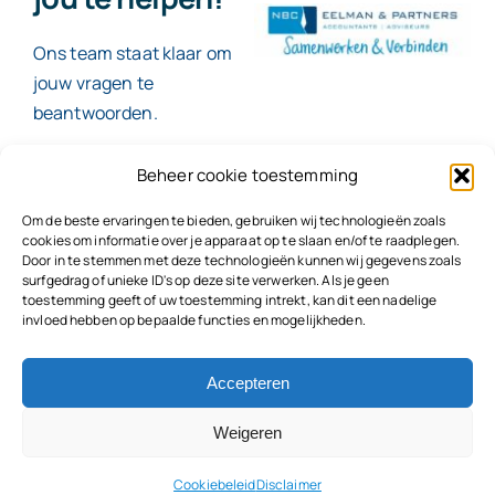
Ons team staat klaar om
jouw vragen te
beantwoorden.
Beheer cookie toestemming
Contact
Om de beste ervaringen te bieden, gebruiken wij technologieën zoals
cookies om informatie over je apparaat op te slaan en/of te raadplegen.
Door in te stemmen met deze technologieën kunnen wij gegevens zoals
surfgedrag of unieke ID's op deze site verwerken. Als je geen
toestemming geeft of uw toestemming intrekt, kan dit een nadelige
© 2026
NBC Eelman & Partners |
KvK: 78187591
invloed hebben op bepaalde functies en mogelijkheden.
Algemene voorwaarden
|
Disclaimer | Copyright |
Privacyvoorwaarden
|
Klachtenprocedure |
Klokkenluidersregeling |
Accepteren
Weigeren
Cookiebeleid
Disclaimer
Terug naar boven