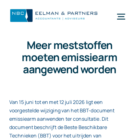
Ga
naar
Togg
inhoud
Navi
Meer meststoffen
Wat doen wij
moeten emissiearm
aangewend worden
Wie zijn wij
Mijn NBC Eelman & Partners
Van 15 juni tot en met 12 juli 2026 ligt een
voorgestelde wijziging van het BBT-document
Nieuws
emissiearm aanwenden ter consultatie. Dit
document beschrijft de Beste Beschikbare
Werken bij
Technieken (BBT) voor het uitrijden van