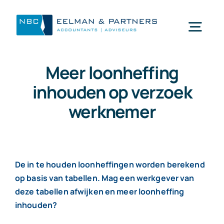
Ga
naar
Togg
inhoud
Navi
Meer loonheffing
Wat doen wij
inhouden op verzoek
werknemer
Wie zijn wij
Mijn NBC Eelman & Partners
De in te houden loonheffingen worden berekend
op basis van tabellen. Mag een werkgever van
Nieuws
deze tabellen afwijken en meer loonheffing
inhouden?
Werken bij