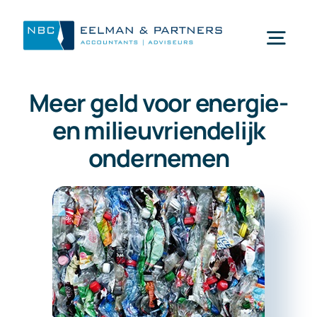
Ga
naar
Togg
inhoud
Navi
Meer geld voor energie-
Wat doen wij
en milieuvriendelijk
ondernemen
Wie zijn wij
Mijn NBC Eelman & Partners
Nieuws
Werken bij