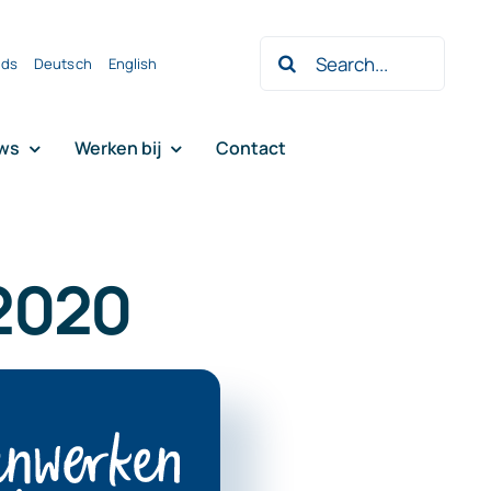
Zoeken
nds
Deutsch
English
naar:
ws
Werken bij
Contact
2020