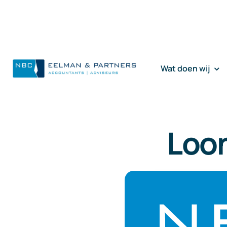
Ga
naar
inhoud
Wat doen wij
Loo