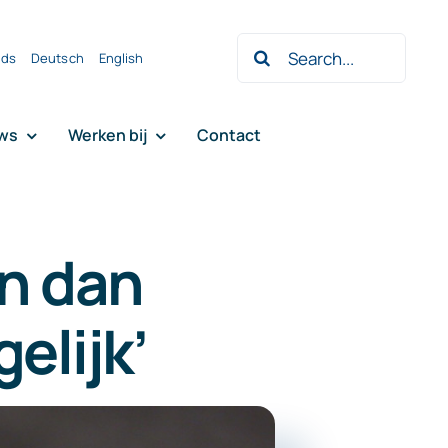
Zoeken
nds
Deutsch
English
naar:
ws
Werken bij
Contact
on dan
lijk’