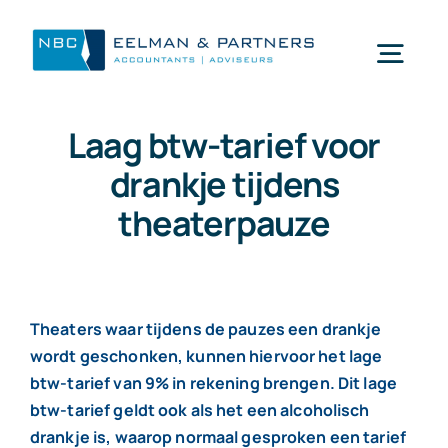
Ga
naar
Togg
inhoud
Navi
Laag btw-tarief voor
Wat doen wij
drankje tijdens
theaterpauze
Wie zijn wij
Mijn NBC Eelman & Partners
Theaters waar tijdens de pauzes een drankje
wordt geschonken, kunnen hiervoor het lage
Nieuws
btw-tarief van 9% in rekening brengen. Dit lage
btw-tarief geldt ook als het een alcoholisch
Werken bij
drankje is, waarop normaal gesproken een tarief