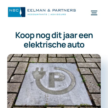
Ga
naar
Togg
inhoud
Navi
Koop nog dit jaar een
Wat doen wij
elektrische auto
Wie zijn wij
Mijn NBC Eelman & Partners
Nieuws
Werken bij