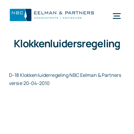
Ga
naar
Togg
inhoud
Navi
Klokkenluidersregeling
Wat doen wij
Wie zijn wij
D-18 Klokkenluiderregeling NBC Eelman & Partners
versie 20-04-2010
Mijn NBC Eelman & Partners
Nieuws
Werken bij