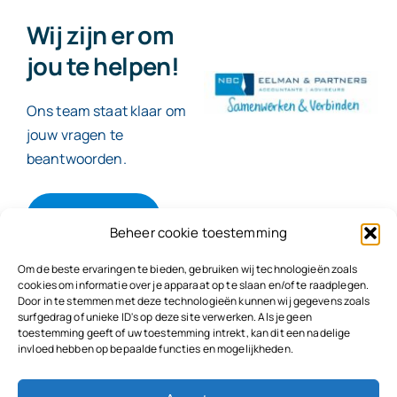
Wij zijn er om
jou te helpen!
Ons team staat klaar om
jouw vragen te
beantwoorden.
Contact
Beheer cookie toestemming
Om de beste ervaringen te bieden, gebruiken wij technologieën zoals
cookies om informatie over je apparaat op te slaan en/of te raadplegen.
Door in te stemmen met deze technologieën kunnen wij gegevens zoals
© 2026
NBC Eelman & Partners |
KvK: 78187591
surfgedrag of unieke ID's op deze site verwerken. Als je geen
Algemene voorwaarden
|
Disclaimer | Copyright |
toestemming geeft of uw toestemming intrekt, kan dit een nadelige
Privacyvoorwaarden
|
Klachtenprocedure |
invloed hebben op bepaalde functies en mogelijkheden.
Klokkenluidersregeling |