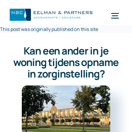
Ga
naar
Togg
inhoud
This
post
was originally published on
this site
Navi
Wat doen wij
Kan een ander in je
woning tijdens opname
Wie zijn wij
in zorginstelling?
Mijn NBC Eelman & Partners
Nieuws
Werken bij