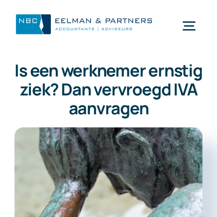
Ga
naar
Togg
inhoud
Navi
Is een werknemer ernstig
Wat doen wij
ziek? Dan vervroegd IVA
aanvragen
Wie zijn wij
Mijn NBC Eelman & Partners
Nieuws
Werken bij