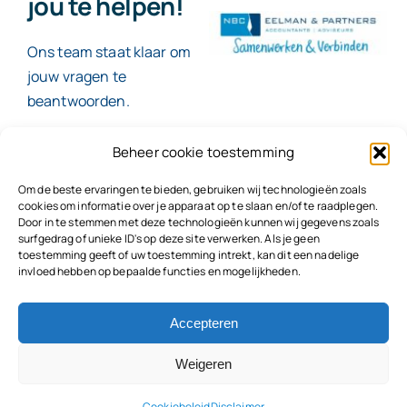
jou te helpen!
Ons team staat klaar om
jouw vragen te
beantwoorden.
Beheer cookie toestemming
Contact
Om de beste ervaringen te bieden, gebruiken wij technologieën zoals
cookies om informatie over je apparaat op te slaan en/of te raadplegen.
Door in te stemmen met deze technologieën kunnen wij gegevens zoals
surfgedrag of unieke ID's op deze site verwerken. Als je geen
toestemming geeft of uw toestemming intrekt, kan dit een nadelige
© 2026
NBC Eelman & Partners |
KvK: 78187591
invloed hebben op bepaalde functies en mogelijkheden.
Algemene voorwaarden
|
Disclaimer | Copyright |
Privacyvoorwaarden
|
Klachtenprocedure |
Klokkenluidersregeling |
Accepteren
Weigeren
Cookiebeleid
Disclaimer