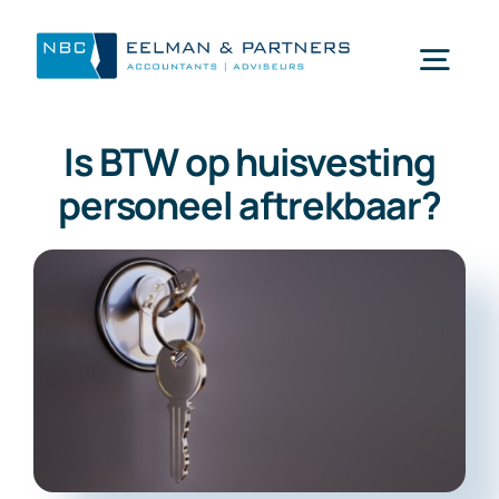
Ga
naar
Togg
inhoud
Navi
Is BTW op huisvesting
Wat doen wij
personeel aftrekbaar?
Wie zijn wij
Mijn NBC Eelman & Partners
Nieuws
Werken bij