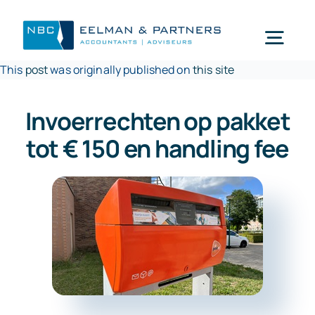
Ga
naar
Togg
inhoud
This
post
was originally published on
this site
Navi
Wat doen wij
Invoerrechten op pakket
tot € 150 en handling fee
Wie zijn wij
Mijn NBC Eelman & Partners
Nieuws
Werken bij