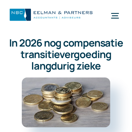
Ga
naar
Togg
inhoud
Navi
In 2026 nog compensatie
Wat doen wij
transitievergoeding
langdurig zieke
Wie zijn wij
Mijn NBC Eelman & Partners
Nieuws
Werken bij