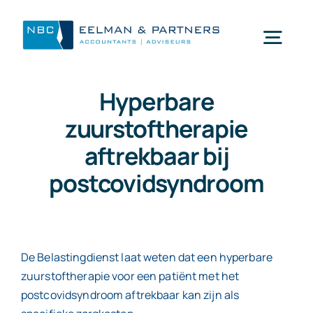
Ga
naar
Togg
inhoud
Navi
Hyperbare
Wat doen wij
zuurstoftherapie
aftrekbaar bij
Wie zijn wij
postcovidsyndroom
Mijn NBC Eelman & Partners
Nieuws
De Belastingdienst laat weten dat een hyperbare
zuurstoftherapie voor een patiënt met het
postcovidsyndroom aftrekbaar kan zijn als
Werken bij