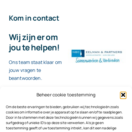
Kom in contact
Wij zijn er om
jou te helpen!
Ons team staat klaar om
jouw vragen te
beantwoorden.
Beheer cookie toestemming
Contact
Om de beste ervaringen te bieden, gebruiken wij technologieën zoals
cookies om informatie over je apparaat op te slaan en/of te raadplegen.
Door in te stemmen met deze technologieën kunnen wij gegevens zoals
surfgedrag of unieke ID's op deze site verwerken. Als je geen
toestemming geeft of uw toestemming intrekt, kan dit een nadelige
© 2026
NBC Eelman & Partners |
KvK: 78187591