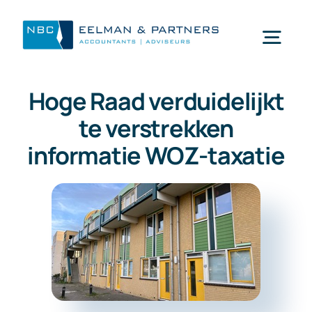
Ga
naar
Togg
inhoud
Navi
Hoge Raad verduidelijkt
Wat doen wij
te verstrekken
informatie WOZ-taxatie
Wie zijn wij
Mijn NBC Eelman & Partners
Nieuws
Werken bij