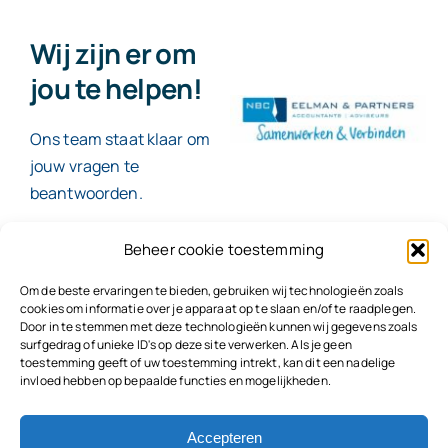
Wij zijn er om
jou te helpen!
Ons team staat klaar om
jouw vragen te
beantwoorden.
Beheer cookie toestemming
Contact
Om de beste ervaringen te bieden, gebruiken wij technologieën zoals
cookies om informatie over je apparaat op te slaan en/of te raadplegen.
Door in te stemmen met deze technologieën kunnen wij gegevens zoals
surfgedrag of unieke ID's op deze site verwerken. Als je geen
toestemming geeft of uw toestemming intrekt, kan dit een nadelige
© 2026
NBC Eelman & Partners |
KvK: 78187591
invloed hebben op bepaalde functies en mogelijkheden.
Algemene voorwaarden
|
Disclaimer | Copyright |
Privacyvoorwaarden
|
Klachtenprocedure |
Klokkenluidersregeling |
Accepteren