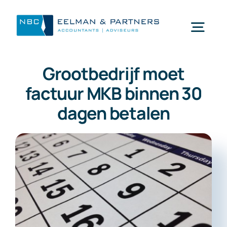
Ga
naar
Togg
inhoud
Navi
Grootbedrijf moet
Wat doen wij
factuur MKB binnen 30
dagen betalen
Wie zijn wij
Mijn NBC Eelman & Partners
Nieuws
Werken bij