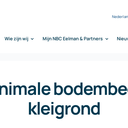
Nederla
Wie zijn wij
Mijn NBC Eelman & Partners
Nieu
inimale bodembe
kleigrond