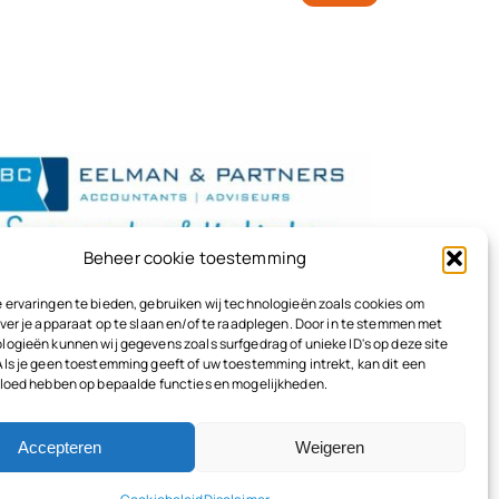
Beheer cookie toestemming
 ervaringen te bieden, gebruiken wij technologieën zoals cookies om
ver je apparaat op te slaan en/of te raadplegen. Door in te stemmen met
logieën kunnen wij gegevens zoals surfgedrag of unieke ID's op deze site
Als je geen toestemming geeft of uw toestemming intrekt, kan dit een
vloed hebben op bepaalde functies en mogelijkheden.
Accepteren
Weigeren
Terug naar boven