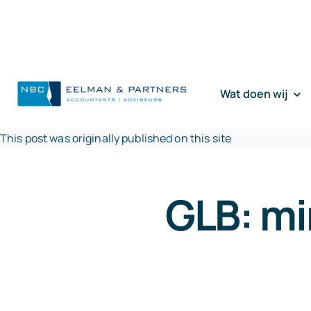
Ga
naar
inhoud
Wat doen wij
This
post
was originally published on
this site
GLB: m