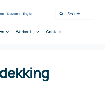
Zoeken
nds
Deutsch
English
naar:
ws
Werken bij
Contact
dekking