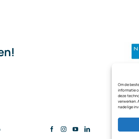
pen!
.
Om de beste
informatie o
deze techno
verwerken. 
nadelige in
n