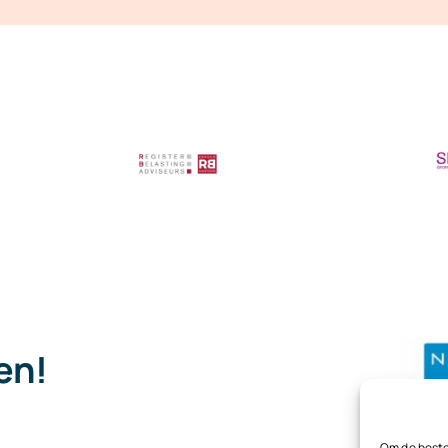
pen!
.
Om de beste