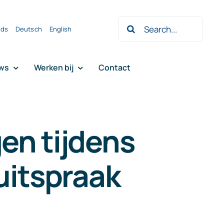
Zoeken
nds
Deutsch
English
naar:
ws
Werken bij
Contact
en tijdens
uitspraak