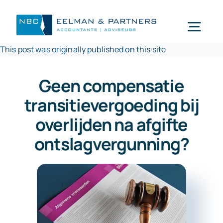
Ga
naar
Togg
inhoud
This
post
was originally published on
this site
Navi
Wat doen wij
Geen compensatie
transitievergoeding bij
Wie zijn wij
overlijden na afgifte
ontslagvergunning?
Mijn NBC Eelman & Partners
Nieuws
Werken bij