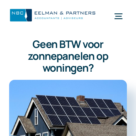
Ga
naar
Togg
inhoud
Navi
Geen BTW voor
Wat doen wij
zonnepanelen op
woningen?
Wie zijn wij
Mijn NBC Eelman & Partners
Nieuws
Werken bij