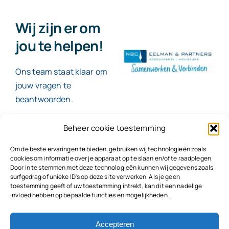
Wij zijn er om
jou te helpen!
Ons team staat klaar om
jouw vragen te
beantwoorden.
Beheer cookie toestemming
Contact
Om de beste ervaringen te bieden, gebruiken wij technologieën zoals
cookies om informatie over je apparaat op te slaan en/of te raadplegen.
Door in te stemmen met deze technologieën kunnen wij gegevens zoals
surfgedrag of unieke ID's op deze site verwerken. Als je geen
toestemming geeft of uw toestemming intrekt, kan dit een nadelige
© 2026
NBC Eelman & Partners |
KvK: 78187591
invloed hebben op bepaalde functies en mogelijkheden.
Algemene voorwaarden
|
Disclaimer | Copyright |
Privacyvoorwaarden
|
Klachtenprocedure |
Klokkenluidersregeling |
Accepteren