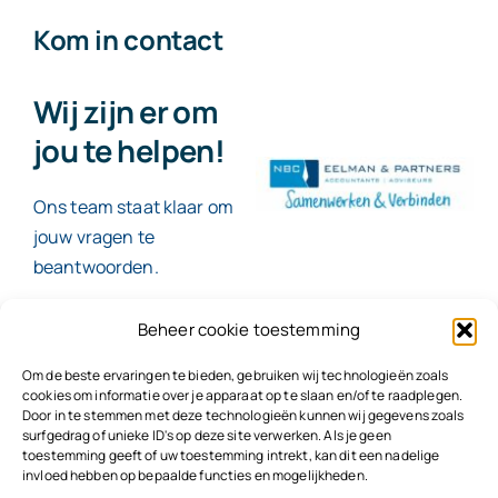
Kom in contact
Wij zijn er om
jou te helpen!
Ons team staat klaar om
jouw vragen te
beantwoorden.
Beheer cookie toestemming
Contact
Om de beste ervaringen te bieden, gebruiken wij technologieën zoals
cookies om informatie over je apparaat op te slaan en/of te raadplegen.
Door in te stemmen met deze technologieën kunnen wij gegevens zoals
surfgedrag of unieke ID's op deze site verwerken. Als je geen
toestemming geeft of uw toestemming intrekt, kan dit een nadelige
© 2026
NBC Eelman & Partners |
KvK: 78187591
invloed hebben op bepaalde functies en mogelijkheden.
Algemene voorwaarden
|
Disclaimer | Copyright |