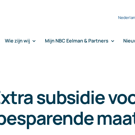
Nederla
Wie zijn wij
Mijn NBC Eelman & Partners
Nieu
xtra subsidie vo
besparende maa