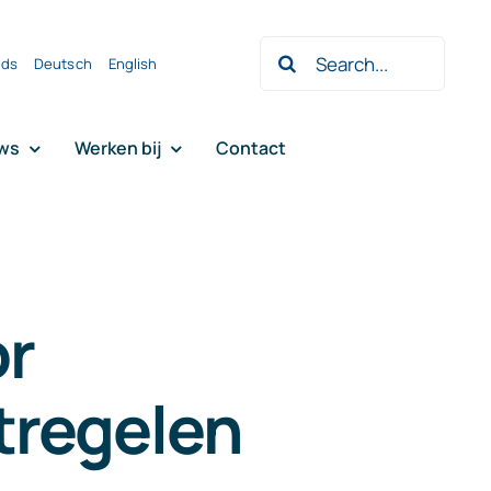
Zoeken
nds
Deutsch
English
naar:
ws
Werken bij
Contact
or
tregelen