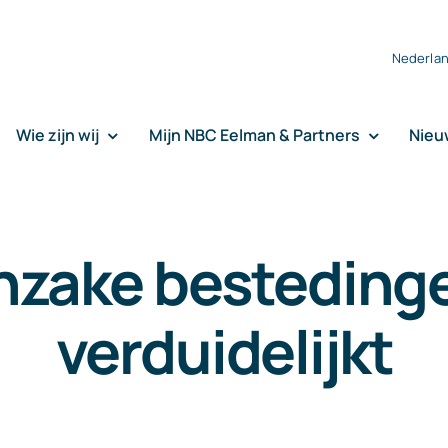
Nederla
Wie zijn wij
Mijn NBC Eelman & Partners
Nieu
inzake besteding
verduidelijkt