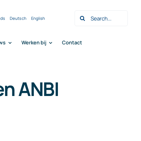
Zoeken
nds
Deutsch
English
naar:
ws
Werken bij
Contact
en ANBI