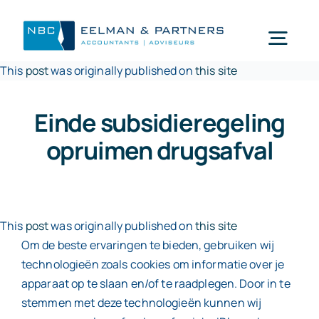
Ga
naar
Togg
inhoud
This
post
was originally published on
this site
Navi
Wat doen wij
Einde subsidieregeling
opruimen drugsafval
Wie zijn wij
Mijn NBC Eelman & Partners
This
post
was originally published on
this site
Om de beste ervaringen te bieden, gebruiken wij
Nieuws
technologieën zoals cookies om informatie over je
apparaat op te slaan en/of te raadplegen. Door in te
stemmen met deze technologieën kunnen wij
Werken bij