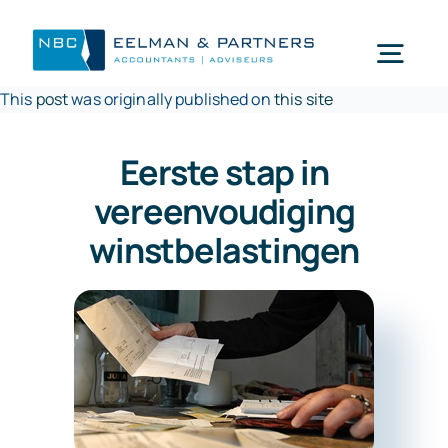
Ga
naar
Togg
inhoud
This
post
was originally published on
this site
Navi
Wat doen wij
Eerste stap in
vereenvoudiging
Wie zijn wij
winstbelastingen
Mijn NBC Eelman & Partners
Nieuws
Werken bij