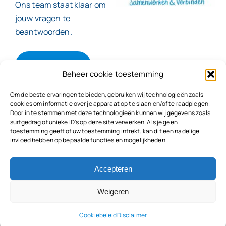
Ons team staat klaar om
jouw vragen te
beantwoorden.
Contact
Beheer cookie toestemming
Om de beste ervaringen te bieden, gebruiken wij technologieën zoals
cookies om informatie over je apparaat op te slaan en/of te raadplegen.
Door in te stemmen met deze technologieën kunnen wij gegevens zoals
© 2026
NBC Eelman & Partners |
KvK: 78187591
surfgedrag of unieke ID's op deze site verwerken. Als je geen
Algemene voorwaarden
|
Disclaimer | Copyright |
toestemming geeft of uw toestemming intrekt, kan dit een nadelige
Privacyvoorwaarden
|
Klachtenprocedure |
invloed hebben op bepaalde functies en mogelijkheden.
Klokkenluidersregeling |
Accepteren
Weigeren
Terug naar boven
Cookiebeleid
Disclaimer
This
post
was originally published on
this site