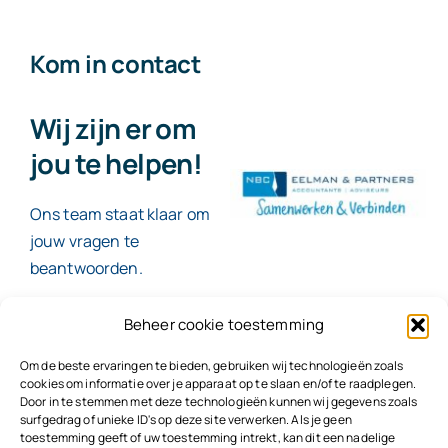
Kom in contact
Wij zijn er om
jou te helpen!
Ons team staat klaar om
jouw vragen te
beantwoorden.
Beheer cookie toestemming
Contact
Om de beste ervaringen te bieden, gebruiken wij technologieën zoals
cookies om informatie over je apparaat op te slaan en/of te raadplegen.
Door in te stemmen met deze technologieën kunnen wij gegevens zoals
surfgedrag of unieke ID's op deze site verwerken. Als je geen
toestemming geeft of uw toestemming intrekt, kan dit een nadelige
© 2026
NBC Eelman & Partners |
KvK: 78187591