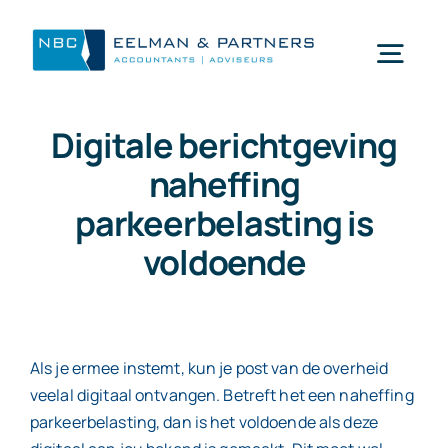
Ga
naar
Togg
inhoud
Navi
Digitale berichtgeving
Wat doen wij
naheffing
parkeerbelasting is
Wie zijn wij
voldoende
Mijn NBC Eelman & Partners
Nieuws
Als je ermee instemt, kun je post van de overheid
veelal digitaal ontvangen. Betreft het een naheffing
parkeerbelasting, dan is het voldoende als deze
Werken bij