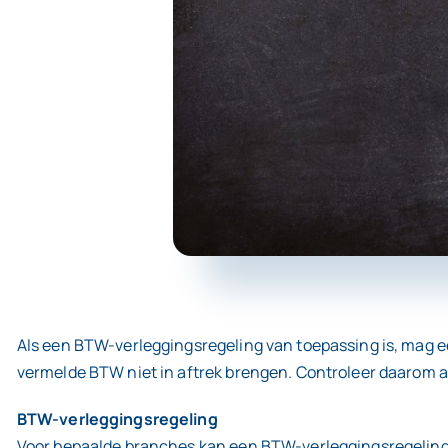
Als een BTW-verleggingsregeling van toepassing is, mag e
vermelde BTW niet in aftrek brengen. Controleer daarom al
BTW-verleggingsregeling
Voor bepaalde branches kan een BTW-verleggingsregeling v