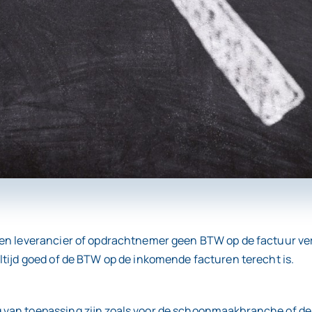
en leverancier of opdrachtnemer geen BTW op de factuur ver
tijd goed of de BTW op de inkomende facturen terecht is.
an toepassing zijn zoals voor de schoonmaakbranche of de bo