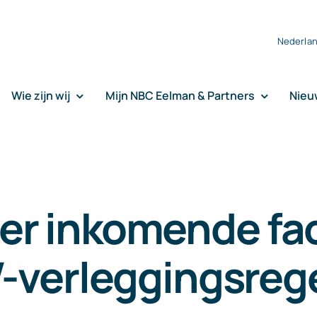
Nederla
Wie zijn wij
Mijn NBC Eelman & Partners
Nieu
er inkomende fa
verleggingsreg