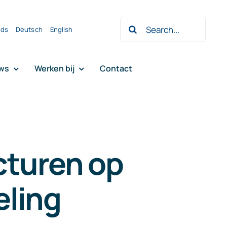
Zoeken
nds
Deutsch
English
naar:
ws
Werken bij
Contact
cturen op
eling