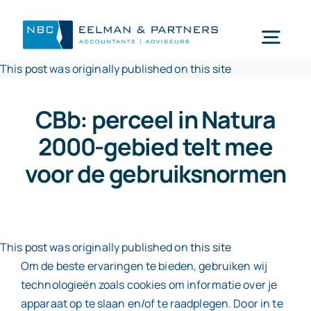
Ga
naar
Togg
inhoud
This
post
was originally published on
this site
Navi
Wat doen wij
CBb: perceel in Natura
2000-gebied telt mee
Wie zijn wij
voor de gebruiksnormen
Mijn NBC Eelman & Partners
This
post
was originally published on
this site
Nieuws
Om de beste ervaringen te bieden, gebruiken wij
technologieën zoals cookies om informatie over je
Werken bij
apparaat op te slaan en/of te raadplegen. Door in te