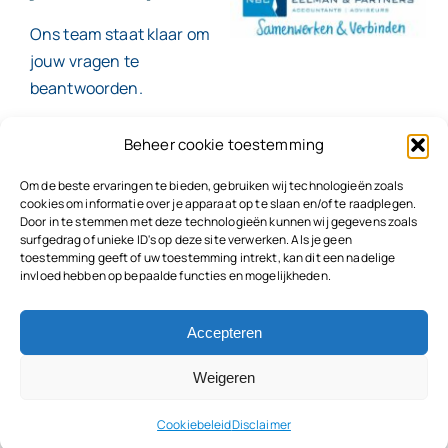
Ons team staat klaar om
jouw vragen te
beantwoorden.
Beheer cookie toestemming
Contact
Om de beste ervaringen te bieden, gebruiken wij technologieën zoals
cookies om informatie over je apparaat op te slaan en/of te raadplegen.
Door in te stemmen met deze technologieën kunnen wij gegevens zoals
surfgedrag of unieke ID's op deze site verwerken. Als je geen
toestemming geeft of uw toestemming intrekt, kan dit een nadelige
© 2026
NBC Eelman & Partners |
KvK: 78187591
invloed hebben op bepaalde functies en mogelijkheden.
Algemene voorwaarden
|
Disclaimer | Copyright |
Privacyvoorwaarden
|
Klachtenprocedure |
Klokkenluidersregeling |
Accepteren
Weigeren
Cookiebeleid
Disclaimer
Terug naar boven