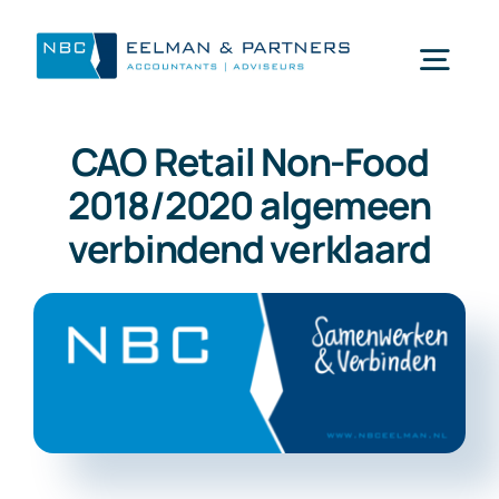
Ga
naar
Togg
inhoud
Navi
CAO Retail Non-Food
Wat doen wij
2018/2020 algemeen
verbindend verklaard
Wie zijn wij
Mijn NBC Eelman & Partners
Nieuws
Werken bij