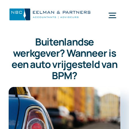
Ga
naar
Togg
inhoud
Navi
Buitenlandse
Wat doen wij
werkgever? Wanneer is
een auto vrijgesteld van
Wie zijn wij
BPM?
Mijn NBC Eelman & Partners
Nieuws
Werken bij