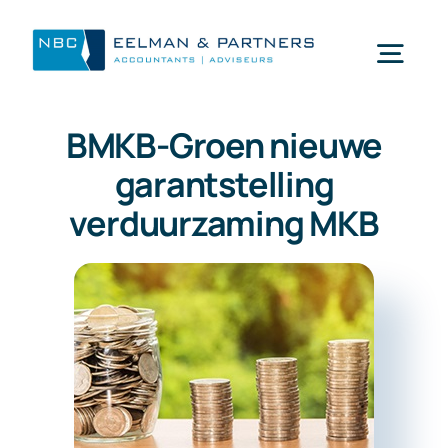
Ga
naar
Togg
inhoud
Navi
BMKB-Groen nieuwe
Wat doen wij
garantstelling
verduurzaming MKB
Wie zijn wij
Mijn NBC Eelman & Partners
Nieuws
Werken bij