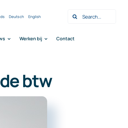
Zoeken
nds
Deutsch
English
naar:
ws
Werken bij
Contact
 de btw