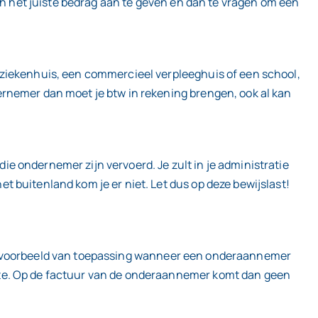
och het juiste bedrag aan te geven en dan te vragen om een
 ziekenhuis, een commercieel verpleeghuis of een school,
ernemer dan moet je btw in rekening brengen, ook al kan
e ondernemer zijn vervoerd. Je zult in je administratie
 buitenland kom je er niet. Let dus op deze bewijslast!
is bijvoorbeeld van toepassing wanneer een onderaannemer
fte. Op de factuur van de onderaannemer komt dan geen