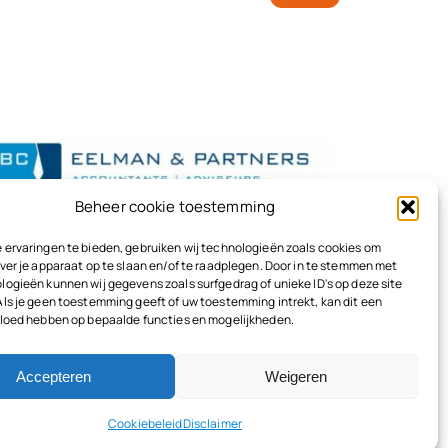
Beheer cookie toestemming
 ervaringen te bieden, gebruiken wij technologieën zoals cookies om
ver je apparaat op te slaan en/of te raadplegen. Door in te stemmen met
logieën kunnen wij gegevens zoals surfgedrag of unieke ID's op deze site
Als je geen toestemming geeft of uw toestemming intrekt, kan dit een
vloed hebben op bepaalde functies en mogelijkheden.
Accepteren
Weigeren
Terug naar boven
Cookiebeleid
Disclaimer