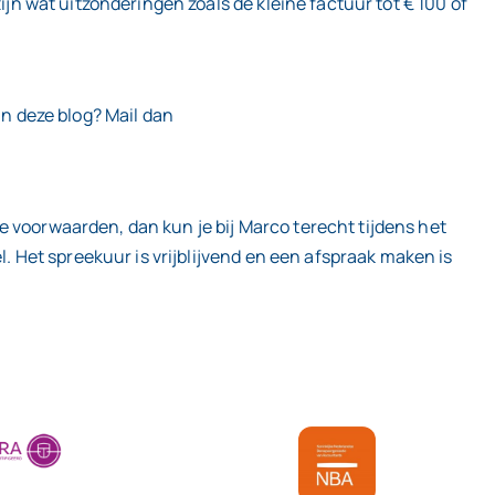
ijn wat uitzonderingen zoals de kleine factuur tot € 100 of
an deze blog? Mail dan
e voorwaarden, dan kun je bij Marco terecht tijdens het
l. Het spreekuur is vrijblijvend en een afspraak maken is