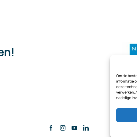
pen!
.
Om de beste
informatie o
deze techno
verwerken. 
nadelige in
n