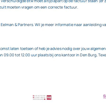
 verschuldigde btw moet altijd apart op de factuur staan (er z
 zult moeten vragen om een correcte factuur.
C Eelman & Partners. Wil je meer informatie naar aanleiding v
komst laten toetsen of heb je advies nodig over jouw algemen
n 09.00 tot 12.00 uur plaats bij ons kantoor in Den Burg, Texe