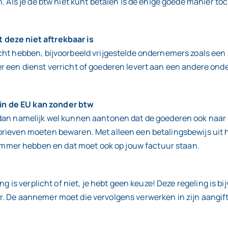
. Als je de btw niet kunt betalen is de enige goede manier t
deze niet aftrekbaar is
cht hebben, bijvoorbeeld vrijgestelde ondernemers zoals een
r een dienst verricht of goederen levert aan een andere ond
in de EU kan zonder btw
an namelijk wel kunnen aantonen dat de goederen ook naar di
ieven moeten bewaren. Met alleen een betalingsbewijs uit het
mer hebben en dat moet ook op jouw factuur staan.
ing is verplicht of niet, je hebt geen keuze! Deze regeling 
r. De aannemer moet die vervolgens verwerken in zijn aangi