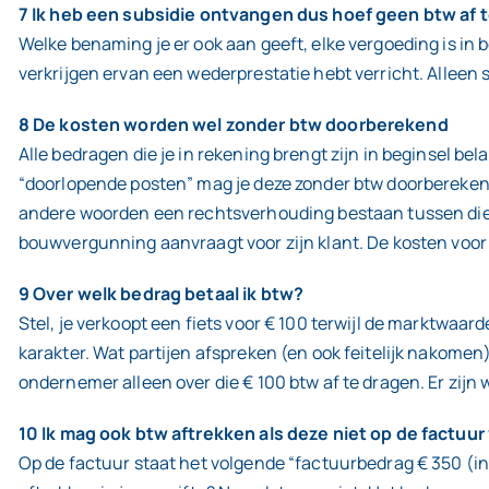
7 Ik heb een subsidie ontvangen dus hoef geen btw af 
Welke benaming je er ook aan geeft, elke vergoeding is in be
verkrijgen ervan een wederprestatie hebt verricht. Alleen 
8 De kosten worden wel zonder btw doorberekend
Alle bedragen die je in rekening brengt zijn in beginsel be
“doorlopende posten” mag je deze zonder btw doorbereken
andere woorden een rechtsverhouding bestaan tussen die 
bouwvergunning aanvraagt voor zijn klant. De kosten vo
9 Over welk bedrag betaal ik btw?
Stel, je verkoopt een fiets voor € 100 terwijl de marktwaar
karakter. Wat partijen afspreken (en ook feitelijk nakomen)
ondernemer alleen over die € 100 btw af te dragen. Er zij
10 Ik mag ook btw aftrekken als deze niet op de factuur
Op de factuur staat het volgende “factuurbedrag € 350 (in