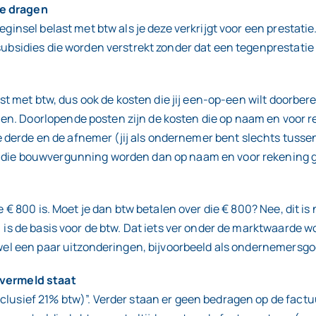
te dragen
ginsel belast met btw als je deze verkrijgt voor een prestatie.
subsidies die worden verstrekt zonder dat een tegenprestatie 
last met btw, dus ook de kosten die jij een-op-een wilt doorbe
en. Doorlopende posten zijn de kosten die op naam en voor r
derde en de afnemer (jij als ondernemer bent slechts tusse
or die bouwvergunning worden dan op naam en voor rekening 
de € 800 is. Moet je dan btw betalen over die € 800? Nee, dit 
 is de basis voor de btw. Dat iets ver onder de marktwaarde wor
n wel een paar uitzonderingen, bijvoorbeeld als ondernemersg
 vermeld staat
clusief 21% btw)”. Verder staan er geen bedragen op de factu