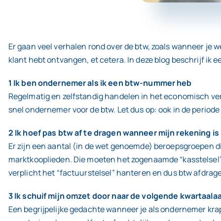
Er gaan veel verhalen rond over de btw, zoals wanneer je wel
klant hebt ontvangen, et cetera. In deze blog beschrijf ik e
1 Ik ben ondernemer als ik een btw-nummer heb
Regelmatig en zelfstandig handelen in het economisch ver
snel ondernemer voor de btw. Let dus op: ook in de period
2 Ik hoef pas btw af te dragen wanneer mijn rekening is
Er zijn een aantal (in de wet genoemde) beroepsgroepen d
marktkooplieden. Die moeten het zogenaamde “kasstelsel” 
verplicht het “factuurstelsel” hanteren en dus btw afdrage
3 Ik schuif mijn omzet door naar de volgende kwartaala
Een begrijpelijke gedachte wanneer je als ondernemer krap 