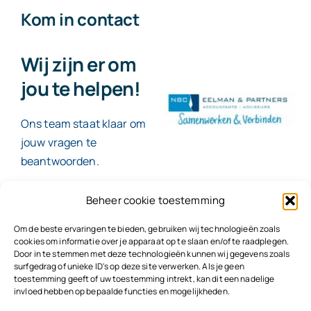
Kom in contact
Wij zijn er om
jou te helpen!
Ons team staat klaar om
jouw vragen te
beantwoorden.
Beheer cookie toestemming
Contact
Om de beste ervaringen te bieden, gebruiken wij technologieën zoals
cookies om informatie over je apparaat op te slaan en/of te raadplegen.
Door in te stemmen met deze technologieën kunnen wij gegevens zoals
surfgedrag of unieke ID's op deze site verwerken. Als je geen
toestemming geeft of uw toestemming intrekt, kan dit een nadelige
© 2026
NBC Eelman & Partners |
KvK: 78187591
invloed hebben op bepaalde functies en mogelijkheden.
Algemene voorwaarden
|
Disclaimer | Copyright |
Privacyvoorwaarden
|
Klachtenprocedure |