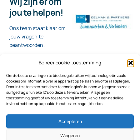
Wij zijn er om
jou te helpen!
Ons team staat klaar om
jouw vragen te
beantwoorden.
Beheer cookie toestemming
Contact
Om de beste ervaringen te bieden, gebruiken wij technologieën zoals
cookies om informatie over je apparaat op te slaan en/of te raadplegen.
Door in te stemmen met deze technologieën kunnen wij gegevens zoals
surfgedrag of unieke ID's op deze site verwerken. Als je geen
toestemming geeft of uw toestemming intrekt, kan dit een nadelige
© 2026
NBC Eelman & Partners |
KvK: 78187591
invloed hebben op bepaalde functies en mogelijkheden.
Algemene voorwaarden
|
Disclaimer | Copyright |
Privacyvoorwaarden
|
Klachtenprocedure |
Klokkenluidersregeling |
Accepteren
Weigeren