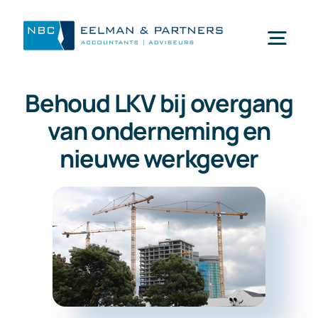
Ga
naar
Togg
inhoud
Navi
Behoud LKV bij overgang
Wat doen wij
van onderneming en
nieuwe werkgever
Wie zijn wij
Mijn NBC Eelman & Partners
Nieuws
Werken bij