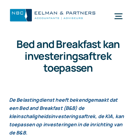
Ga
naar
Togg
inhoud
Navi
Bed and Breakfast kan
Wat doen wij
investeringsaftrek
toepassen
Wie zijn wij
Mijn NBC Eelman & Partners
De Belastingdienst heeft bekendgemaakt dat
een Bed and Breakfast (B&B) de
Nieuws
kleinschaligheidsinvesteringsaftrek, de KIA, kan
toepassen op investeringen in de inrichting van
Werken bij
de B&B.